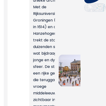
unieke architectuur.
Met de
Rijksuniversiteit
Groningen (opgericht
in 1614) en de
Hanzehogeschool
trekt de stad jaarlijks
duizenden studenten,
wat bijdraagt aan de
jonge en dynamische
sfeer. De stad heeft
een rijke geschiedenis
die teruggaat tot de
vroege
middeleeuwen,
zichtbaar in de vele