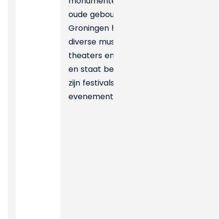
monumenten en
oude gebouwen.
Groningen herbergt
diverse musea,
theaters en galerijen,
en staat bekend om
zijn festivals en
evenementen.